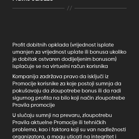
Profit dobitnih opklada (vrijednost isplate
umanjen za vrijednost uplate ili bonusa ukoliko
je dobitak ostvaren dodijeljenim bonusom)
isplaćuje se na virtuelni račun korisnika
Kompanija zadržava pravo da isključi iz
Promocije korisnike za koje postoji sumnja da
pokušavaju da zloupotrebe bonus ili da radi
sigurnog profita na bilo koji način zloupotrebe
Pravila promocije
U slučaju sumnji na prevaru, zloupotrebu
Pravila aktuelne Promocije ili tehničkih
problema, kao i faktora koji su van nadležnosti
organizatora, a mogu uticati na integritet i