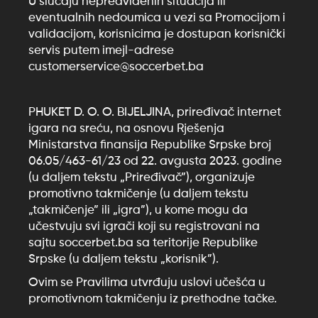
U slučaju nepredviđenih situacija ili
eventualnih nedoumica u vezi sa Promocijom i
validacijom, korisnicima je dostupan korisnički
servis putem imejl-adrese
customerservice@soccerbet.ba
PHUKET D. O. O. BIJELJINA, priređivač internet
igara na sreću, na osnovu Rješenja
Ministarstva finansija Republike Srpske broj
06.05/463-61/23 od 22. avgusta 2023. godine
(u daljem tekstu „Priređivač”), organizuje
promotivno takmičenje (u daljem tekstu
„takmičenje” ili „igra”), u kome mogu da
učestvuju svi igrači koji su registrovani na
sajtu soccerbet.ba sa teritorije Republike
Srpske (u daljem tekstu „korisnik”).
Ovim se Pravilima utvrđuju uslovi učešća u
promotivnom takmičenju iz prethodne tačke.